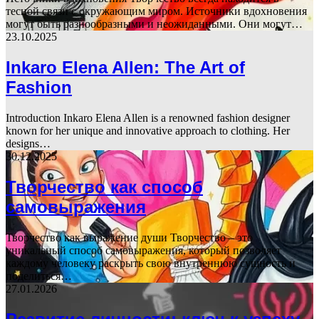
тесной связи с окружающим миром. Источники вдохновения
могут быть разнообразными и неожиданными. Они могут…
23.10.2025
Inkaro Elena Allen: The Art of
Fashion
Introduction Inkaro Elena Allen is a renowned fashion designer
known for her unique and innovative approach to clothing. Her
designs…
30.12.2025
Творчество как способ
самовыражения
Творчество как выражение души Творчество – это
уникальный способ самовыражения, который позволяет
каждому человеку раскрыть свою внутреннюю сущность и
поделиться…
27.01.2026