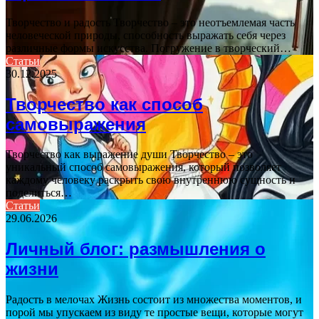
Творчество и радость Творчество – это неотъемлемая часть
человеческой природы, способность выражать себя через
различные формы искусства. Погружение в творческий…
Статьи
30.12.2025
Творчество как способ
самовыражения
Творчество как выражение души Творчество – это
уникальный способ самовыражения, который позволяет
каждому человеку раскрыть свою внутреннюю сущность и
поделиться…
Статьи
29.06.2026
Личный блог: размышления о
жизни
Радость в мелочах Жизнь состоит из множества моментов, и
порой мы упускаем из виду те простые вещи, которые могут