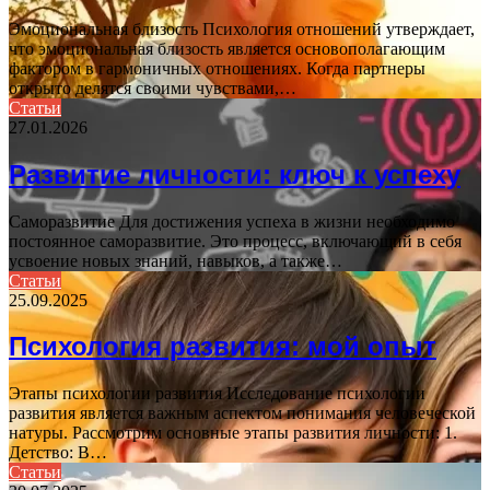
Эмоциональная близость Психология отношений утверждает,
что эмоциональная близость является основополагающим
фактором в гармоничных отношениях. Когда партнеры
открыто делятся своими чувствами,…
Статьи
27.01.2026
Развитие личности: ключ к успеху
Саморазвитие Для достижения успеха в жизни необходимо
постоянное саморазвитие. Это процесс, включающий в себя
усвоение новых знаний, навыков, а также…
Статьи
25.09.2025
Психология развития: мой опыт
Этапы психологии развития Исследование психологии
развития является важным аспектом понимания человеческой
натуры. Рассмотрим основные этапы развития личности: 1.
Детство: В…
Статьи