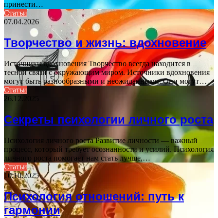
принести…
Статьи
07.04.2026
Творчество и жизнь: вдохновение
Источники вдохновения Творчество всегда находится в
тесной связи с окружающим миром. Источники вдохновения
могут быть разнообразными и неожиданными. Они могут…
Статьи
26.12.2025
Секреты психологии личного роста
Психология личного роста Развитие личности — важный
процесс, который требует осознанности и усилий. Психология
личного роста помогает нам стать лучше,…
Статьи
10.10.2025
Психология отношений: путь к
гармонии