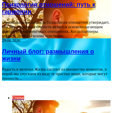
Психология отношений: путь к
гармонии
Эмоциональная близость Психология отношений утверждает,
что эмоциональная близость является основополагающим
фактором в гармоничных отношениях. Когда партнеры
открыто делятся своими чувствами,…
29.06.2026
Личный блог: размышления о
жизни
Радость в мелочах Жизнь состоит из множества моментов, и
порой мы упускаем из виду те простые вещи, которые могут
принести…
ИНТЕРЕСНОЕ
Статьи