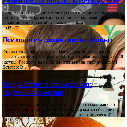
Развитие личности: ключ к успеху
Саморазвитие Для достижения успеха в жизни необходимо
постоянное саморазвитие. Это процесс, включающий в себя
усвоение новых знаний, навыков, а также…
25.09.2025
Психология развития: мой опыт
Этапы психологии развития Исследование психологии
развития является важным аспектом понимания человеческой
натуры. Рассмотрим основные этапы развития личности: 1.
Детство: В…
07.06.2026
Творчество и психология:
гармония в жизни
Творчество и радость Творчество – это неотъемлемая часть
человеческой природы, способность выражать себя через
различные формы искусства. Погружение в творческий…
10.10.2025